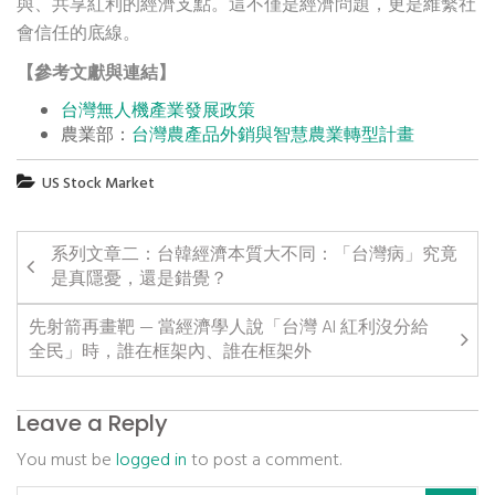
與、共享紅利的經濟支點。這不僅是經濟問題，更是維繫社
會信任的底線。
【參考文獻與連結】
台灣無人機產業發展政策
農業部：
台灣農產品外銷與智慧農業轉型計畫
US Stock Market
系列文章二：台韓經濟本質大不同：「台灣病」究竟
是真隱憂，還是錯覺？
先射箭再畫靶 — 當經濟學人說「台灣 AI 紅利沒分給
全民」時，誰在框架內、誰在框架外
Leave a Reply
You must be
logged in
to post a comment.