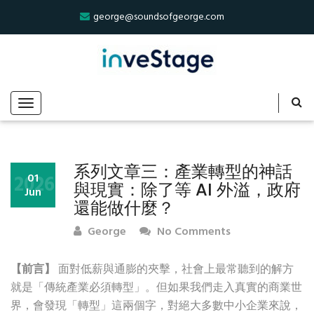
george@soundsofgeorge.com
系列文章三：產業轉型的神話
2026
01
與現實：除了等 AI 外溢，政府
Jun
還能做什麼？
George
No Comments
【前言】
面對低薪與通膨的夾擊，社會上最常聽到的解方
就是「傳統產業必須轉型」。但如果我們走入真實的商業世
界，會發現「轉型」這兩個字，對絕大多數中小企業來說，