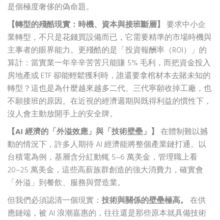
是個極度奢侈的偽命題。
【轉型的殘酷現實：時機、資本與接班斷層】
要求中小企
業轉型，不只是花錢買設備而已，它需要精準的市場時機與
主事者的眼界能力。更殘酷的是「投資報酬率（ROI）」的
算計：當實業一年辛辛苦苦只能賺 5% 毛利，而把資金投入
房地產或 ETF 卻能輕鬆獲利時，誰還要拿棺材本去賭未知的
轉型？這也是為什麼越來越多二代、三代寧願收掉工廠，也
不願接班的原因。在近視的經濟週期與既得利益的慣性下，
沒人會主動放開手上的安全牌。
【AI 經濟的「外溢效應」與「技術壁壘」】
在體制難以撼
動的情況下，許多人期待 AI 經濟能將整個產業鏈打通。以
台積電為例，基層含分紅動輒 5~6 萬美金，管理職上看
20~25 萬美金，這些高薪族群創造的強大消費力，確實會
「外溢」到餐飲、服務與營造業。
但我們必須認清一個現實：
技術與關係的壁壘極高。
在供
應鏈端，被 AI 浪潮嘉惠的，往往還是那些原本就具備技術