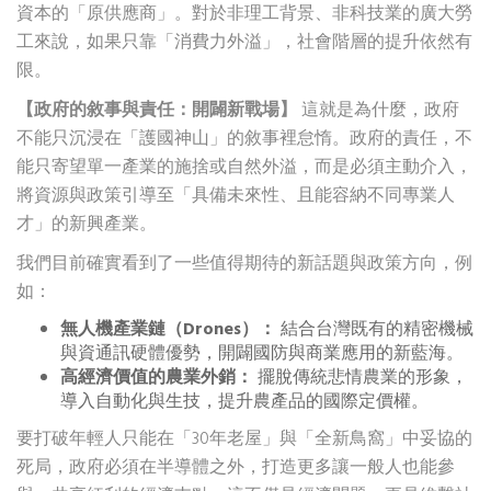
資本的「原供應商」。對於非理工背景、非科技業的廣大勞
工來說，如果只靠「消費力外溢」，社會階層的提升依然有
限。
【政府的敘事與責任：開闢新戰場】
這就是為什麼，政府
不能只沉浸在「護國神山」的敘事裡怠惰。政府的責任，不
能只寄望單一產業的施捨或自然外溢，而是必須主動介入，
將資源與政策引導至「具備未來性、且能容納不同專業人
才」的新興產業。
我們目前確實看到了一些值得期待的新話題與政策方向，例
如：
無人機產業鏈（Drones）：
結合台灣既有的精密機械
與資通訊硬體優勢，開闢國防與商業應用的新藍海。
高經濟價值的農業外銷：
擺脫傳統悲情農業的形象，
導入自動化與生技，提升農產品的國際定價權。
要打破年輕人只能在「30年老屋」與「全新鳥窩」中妥協的
死局，政府必須在半導體之外，打造更多讓一般人也能參