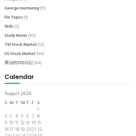
George murmuring
(11)
Pin Topics
(1)
Skills
(2)
Study Notes
(90)
TW Stock Market
(12)
US Stock Market
(94)
喬治的CFD日記
(64)
Calendar
August 2026
S
M
T
W
T
F
S
1
2
3
4
5
6
7
8
9
10
11
12
13
14
15
16
17
18
19
20
21
22