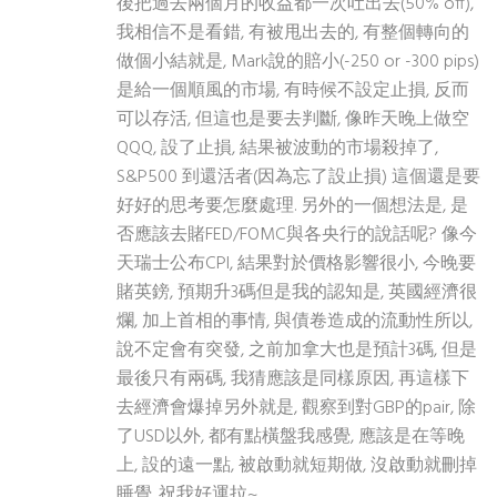
後把過去兩個月的收益都一次吐出去(50% off),
我相信不是看錯, 有被甩出去的, 有整個轉向的
做個小結就是, Mark說的賠小(-250 or -300 pips)
是給一個順風的市場, 有時候不設定止損, 反而
可以存活, 但這也是要去判斷, 像昨天晚上做空
QQQ, 設了止損, 結果被波動的市場殺掉了,
S&P500 到還活者(因為忘了設止損) 這個還是要
好好的思考要怎麼處理. 另外的一個想法是, 是
否應該去賭FED/FOMC與各央行的說話呢? 像今
天瑞士公布CPI, 結果對於價格影響很小, 今晚要
賭英鎊, 預期升3碼但是我的認知是, 英國經濟很
爛, 加上首相的事情, 與債卷造成的流動性所以,
說不定會有突發, 之前加拿大也是預計3碼, 但是
最後只有兩碼, 我猜應該是同樣原因, 再這樣下
去經濟會爆掉另外就是, 觀察到對GBP的pair, 除
了USD以外, 都有點橫盤我感覺, 應該是在等晚
上, 設的遠一點, 被啟動就短期做, 沒啟動就刪掉
睡覺. 祝我好運拉~