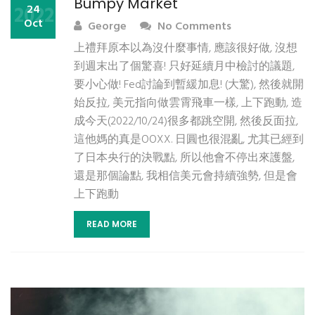
Bumpy Market
2022
24
Oct
George
No Comments
上禮拜原本以為沒什麼事情, 應該很好做, 沒想
到週末出了個驚喜! 只好延續月中檢討的議題,
要小心做! Fed討論到暫緩加息! (大驚), 然後就開
始反拉, 美元指向做雲霄飛車一樣, 上下跑動, 造
成今天(2022/10/24)很多都跳空開, 然後反面拉,
這他媽的真是OOXX. 日圓也很混亂, 尤其已經到
了日本央行的決戰點, 所以他會不停出來護盤,
還是那個論點, 我相信美元會持續強勢, 但是會
上下跑動
READ MORE