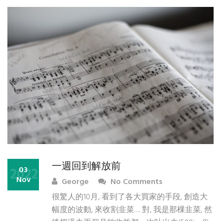
一週回到解放前
2022
03
Nov
George
No Comments
很驚人的10月, 看到了各大買家的手段, 創造大
幅度的波動, 來收割韭菜…. 對, 我是那棵韭菜, 然