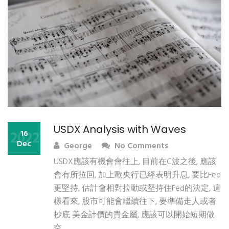
USDX Analysis with Waves
2022
16
Dec
George
No Comments
USDX應該有機會會往上, 目前在C波之後, 應該
會有所拉回, 加上歐央行已經表明升息, 要比Fed
更堅持, 估計會相對拉動或堅持住Fed的決定, 這
樣看來, 股市可能會繼續往下, 要準備走人或者
抄底 美金計價的貴金屬, 應該可以開始短期做
空