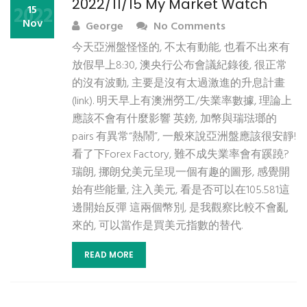
2022/11/15 My Market Watch
2022
15
Nov
George
No Comments
今天亞洲盤怪怪的, 不太有動能, 也看不出來有
放假早上8:30, 澳央行公布會議紀錄後, 很正常
的沒有波動, 主要是沒有太過激進的升息計畫
(link). 明天早上有澳洲勞工/失業率數據, 理論上
應該不會有什麼影響 英鎊, 加幣與瑞琺瑯的
pairs 有異常“熱鬧”, 一般來說亞洲盤應該很安靜!
看了下Forex Factory, 難不成失業率會有蹊蹺?
瑞朗, 挪朗兌美元呈現一個有趣的圖形, 感覺開
始有些能量, 注入美元, 看是否可以在105.581這
邊開始反彈 這兩個幣別, 是我觀察比較不會亂
來的, 可以當作是買美元指數的替代.
READ MORE