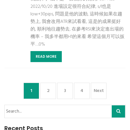
2022/10/20 進場設定很符合紀律, s/l也是
low+30pips, 問題是他的波動, 這時候如果在趨
勢上, 我會改用ATR來試看看, 這是的成果挺好
的, 順利地往趨勢去, 在參考RSI來決定進出場的
機率 – 我多半都用H1的來看 希望這個月可以扳
平….0%
READ MORE
1
2
3
4
Next
Recent Posts