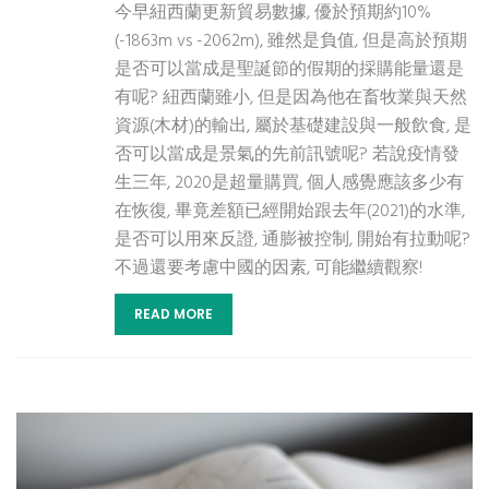
今早紐西蘭更新貿易數據, 優於預期約10%
(-1863m vs -2062m), 雖然是負值, 但是高於預期
是否可以當成是聖誕節的假期的採購能量還是
有呢? 紐西蘭雖小, 但是因為他在畜牧業與天然
資源(木材)的輸出, 屬於基礎建設與一般飲食, 是
否可以當成是景氣的先前訊號呢? 若說疫情發
生三年, 2020是超量購買, 個人感覺應該多少有
在恢復, 畢竟差額已經開始跟去年(2021)的水準,
是否可以用來反證, 通膨被控制, 開始有拉動呢?
不過還要考慮中國的因素, 可能繼續觀察!
READ MORE