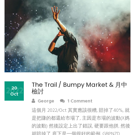
The Trail / Bumpy Market & 月中
2022
20
檢討
Oct
George
1 Comment
這個月 2022/Oct 其實應該很糟, 賠掉了40%, 就
是把賺的都還給市場了, 主因是市場的波動(X媽
的波動) 然後設定上出了錯誤, 硬要跟他拼, 然後
就賠掉了 底下是一個很好的範例, GBPNZD