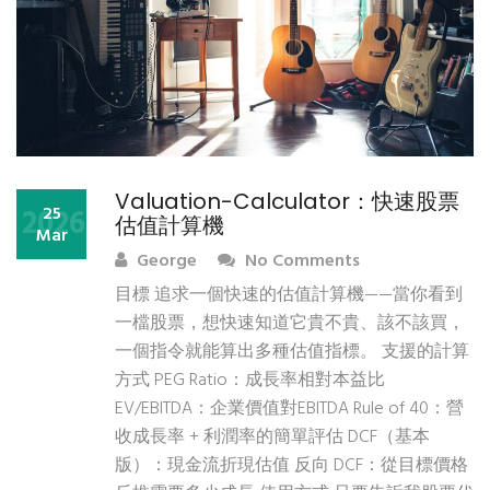
Valuation-Calculator：快速股票
2026
25
估值計算機
Mar
George
No Comments
目標 追求一個快速的估值計算機——當你看到
一檔股票，想快速知道它貴不貴、該不該買，
一個指令就能算出多種估值指標。 支援的計算
方式 PEG Ratio：成長率相對本益比
EV/EBITDA：企業價值對EBITDA Rule of 40：營
收成長率 + 利潤率的簡單評估 DCF（基本
版）：現金流折現估值 反向 DCF：從目標價格