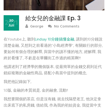
給女兒的金融課 Ep. 3
2021
30
Jun
George
No Comments
在Youtube上, 聽到
Lindsay 10分鐘搞懂金融
, 講到的10分鐘說
清楚金融, 又想到之前看過的”小島經濟學”, 有關銀行的部分,
要如何有個合理的解釋, 與當中的讀不懂的地方, 經解釋, 我
終於看懂了, 不虧是在華爾街工作過的精英啊!!!
他講述到了經濟學的幾個版本, 從最簡單的金錢交易到近代
錯綜複雜的金融性商品, 搭配小島當中提到的概念,
我把他記錄如下,
1.0版, 金融的本質就是, 金的融會, 流動!!
我想要開個奶茶店, 但是沒有錢, 就去找隔壁老王, 他決定拿
出床底下的私房錢, 借給我, 作為我的初始資金, 我從當中支