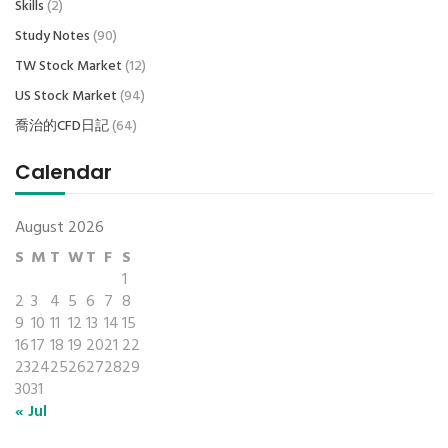
Skills
(2)
Study Notes
(90)
TW Stock Market
(12)
US Stock Market
(94)
喬治的CFD日記
(64)
Calendar
August 2026
S
M
T
W
T
F
S
1
2
3
4
5
6
7
8
9
10
11
12
13
14
15
16
17
18
19
20
21
22
23
24
25
26
27
28
29
30
31
« Jul