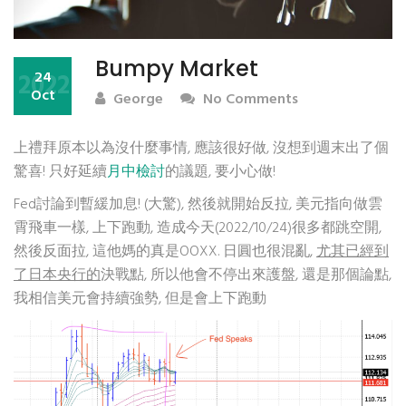
Bumpy Market
2022
24
Oct
George
No Comments
上禮拜原本以為沒什麼事情, 應該很好做, 沒想到週末出了個
驚喜! 只好延續
月中檢討
的議題, 要小心做!
Fed討論到暫緩加息! (大驚), 然後就開始反拉, 美元指向做雲
霄飛車一樣, 上下跑動, 造成今天(2022/10/24)很多都跳空開,
然後反面拉, 這他媽的真是OOXX. 日圓也很混亂,
尤其已經到
了日本央行的
決戰點, 所以他會不停出來護盤, 還是那個論點,
我相信美元會持續強勢, 但是會上下跑動