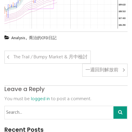
,
Analysis
喬治的CFD日記
The Trail / Bumpy Market & 月中檢討
一週回到解放前
Leave a Reply
You must be
logged in
to post a comment.
Recent Posts