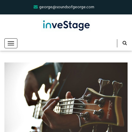
george@soundsofgeorge.com