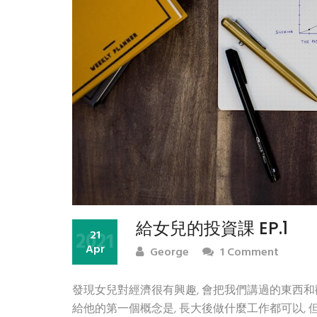
給女兒的投資課 EP.1
2021
21
Apr
George
1 Comment
發現女兒對經濟很有興趣, 會把我們講過的東西和觀
給他的第一個概念是, 長大後做什麼工作都可以, 