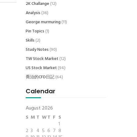
2K Challange
(12)
Analysis
(36)
George murmuring
(11)
Pin Topics
(1)
Skills
(2)
Study Notes
(90)
TW Stock Market
(12)
US Stock Market
(94)
喬治的CFD日記
(64)
Calendar
August 2026
S
M
T
W
T
F
S
1
2
3
4
5
6
7
8