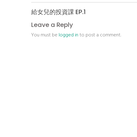
給女兒的投資課 EP.1
Leave a Reply
You must be
logged in
to post a comment.