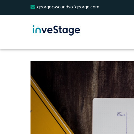
george@soundsofgeorge.com