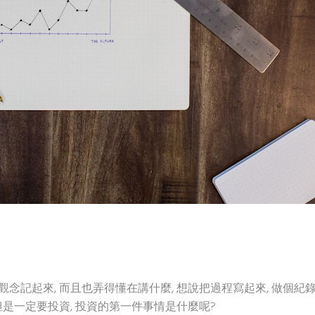
念記起來, 而且也弄得懂在講什麼, 想說把過程寫起來, 做個紀錄,
但是一定要投資, 投資的第一件事情是什麼呢?