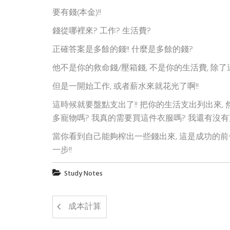
要有錢(本金)!!
錢從哪裡來? 工作? 生活費?
正確答案是多餘的錢!! 什麼是多餘的錢?
他不是你的救命錢/壓箱錢, 不是你的生活費, 除了
但是一開始工作, 或者薪水來就花光了啊!!
這時候就要盤點支出了!! 把你的生活支出列出來,
多寵物嗎? 我真的需要買這件衣服嗎? 我還有沒
當你看到自己能夠榨出一些錢出來, 這是成功的
一步!!
Study Notes
成本計算