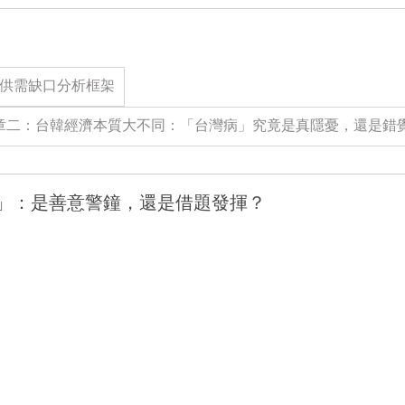
：AI 供需缺口分析框架
章二：台韓經濟本質大不同：「台灣病」究竟是真隱憂，還是錯
」：是善意警鐘，還是借題發揮？