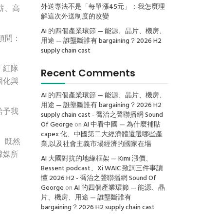
外送專法不是「每單漲45元」：我怎麼理
薪、高
解這次外送制度的改變
AI 的四個產業環節 — 能源、晶片、機房、
須問：
用途 — 誰壟斷誰有 bargaining？2026 H2
supply chain cast
「紅隊
Recent Comments
固化與
AI 的四個產業環節 — 能源、晶片、機房、
用途 — 誰壟斷誰有 bargaining？2026 H2
給予我
supply chain cast - 喬治之聲聯播網 Sound
Of George
on
AI 中看中國 — 為什麼補貼
capex 化、中國第二大經濟體還選哪些產
。既然
業,以及社會主義市場經濟的國家在場
韓媒所
AI 大國對抗的地緣框架 — Kimi 漲價、
Bessent podcast、Xi WAIC 致詞三件事讀
懂 2026 H2 - 喬治之聲聯播網 Sound Of
George
on
AI 的四個產業環節 — 能源、晶
片、機房、用途 — 誰壟斷誰有
bargaining？2026 H2 supply chain cast