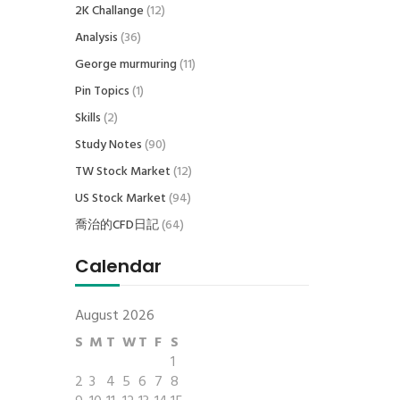
2K Challange
(12)
Analysis
(36)
George murmuring
(11)
Pin Topics
(1)
Skills
(2)
Study Notes
(90)
TW Stock Market
(12)
US Stock Market
(94)
喬治的CFD日記
(64)
Calendar
August 2026
S
M
T
W
T
F
S
1
2
3
4
5
6
7
8