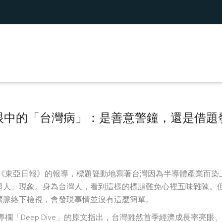
眼中的「台灣病」：是善意警鐘，還是借題
《東亞日報》的報導，標題聳動地寫著台灣因為半導體產業而染
超人」現象。身為台灣人，看到這樣的標題難免心裡五味雜陳。
濟脈絡下檢視，會發現事情並沒有這麼簡單。
欄「Deep Dive」的原文指出，台灣雖然首季經濟成長率亮眼