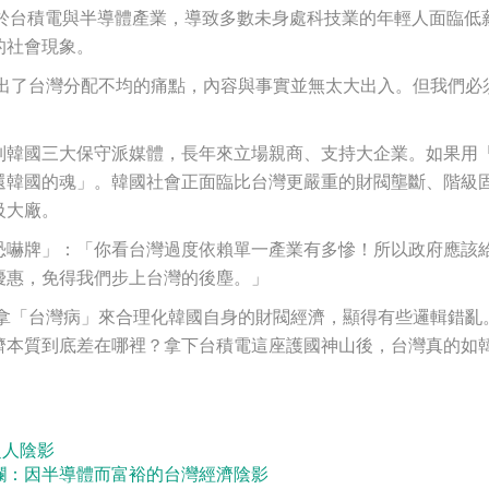
集中於台積電與半導體產業，導致多數未身處科技業的年輕人面臨低
的社會現象。
出了台灣分配不均的痛點，內容與事實並無太大出入。但我們必
列韓國三大保守派媒體，長年來立場親商、支持大企業。如果用
還韓國的魂」。韓國社會正面臨比台灣更嚴重的財閥壟斷、階級
級大廠。
恐嚇牌」：「你看台灣過度依賴單一產業有多慘！所以政府應該
優惠，免得我們步上台灣的後塵。」
拿「台灣病」來合理化韓國自身的財閥經濟，顯得有些邏輯錯亂
濟本質到底差在哪裡？拿下台積電這座護國神山後，台灣真的如
超人陰影
e 專欄：因半導體而富裕的台灣經濟陰影