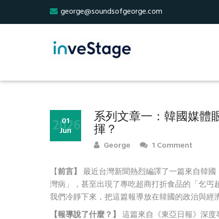
george@soundsofgeorge.com
系列文章一：韓國媒體
2026
01
揮？
Jun
George
1 Comment
【
前言】
最近台灣新聞熱烈編譯了一篇來自韓國
灣病」，甚至出現了專吃超商打折食品的「乞丐
我們冷靜下來，把這篇報導放在韓國的政治與經
【報導說了什麼？】
這篇來自《東亞日報》深度專