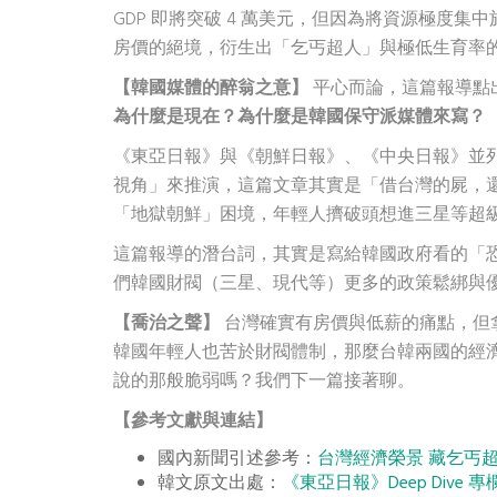
GDP 即將突破 4 萬美元，但因為將資源極度
房價的絕境，衍生出「乞丐超人」與極低生育率
【韓國媒體的醉翁之意】
平心而論，這篇報導點
為什麼是現在？為什麼是韓國保守派媒體來寫？
《東亞日報》與《朝鮮日報》、《中央日報》並
視角」來推演，這篇文章其實是「借台灣的屍，
「地獄朝鮮」困境，年輕人擠破頭想進三星等超
這篇報導的潛台詞，其實是寫給韓國政府看的「
們韓國財閥（三星、現代等）更多的政策鬆綁與
【喬治之聲】
台灣確實有房價與低薪的痛點，但
韓國年輕人也苦於財閥體制，那麼台韓兩國的經
說的那般脆弱嗎？我們下一篇接著聊。
【參考文獻與連結】
國內新聞引述參考：
台灣經濟榮景 藏乞丐
韓文原文出處：
《東亞日報》Deep Div