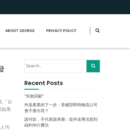
ABOUT GEORGE
PRIVACY POLICY
發
Recent Posts
“失敗回顧”
上「台
外送產業的下一步：受僱型即時物流公司
但如果
會不會出現？
誰付款，不代表誰承擔：從外送專法想到
紐約仲介費法
、人均