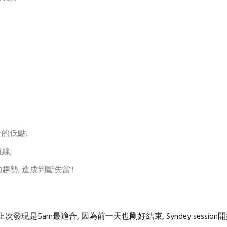
天的低點,
線,
勢, 造成判斷失當!!
發現是5am最適合, 因為前一天也剛好結束, Syndey session開