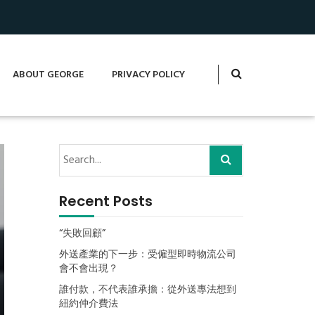
ABOUT GEORGE
PRIVACY POLICY
Recent Posts
“失敗回顧”
外送產業的下一步：受僱型即時物流公司
會不會出現？
誰付款，不代表誰承擔：從外送專法想到
紐約仲介費法