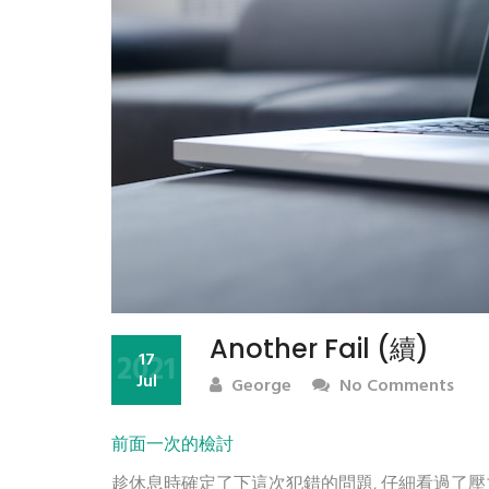
Another Fail (續)
2021
17
Jul
George
No Comments
前面一次的檢討
趁休息時確定了下這次犯錯的問題, 仔細看過了壓