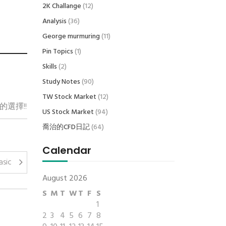
2K Challange
(12)
Analysis
(36)
George murmuring
(11)
Pin Topics
(1)
Skills
(2)
Study Notes
(90)
TW Stock Market
(12)
的選擇!!
US Stock Market
(94)
喬治的CFD日記
(64)
Calendar
asic
August 2026
S
M
T
W
T
F
S
1
2
3
4
5
6
7
8