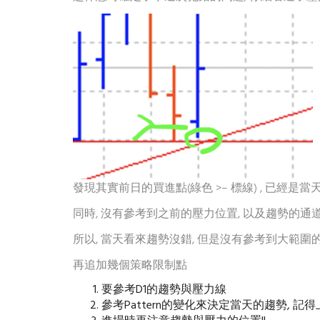
發現其實前日的買進點(綠色 >– 標線) , 已經是當
同時, 沒有參考到之前的壓力位置, 以及趨勢的通道
所以, 當天看來趨勢沒錯, 但是沒有參考到大範圍的趨
再追加幾個策略限制點
要參考D1的趨勢與壓力線
參考Pattern的變化來決定當天的趨勢, 記得上次