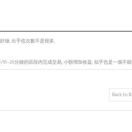
像不好做, 出手也次數不是很多,
時/10~20分鐘的區段內完成交易, 小額增加收益, 似乎也是一個不錯
Back to B