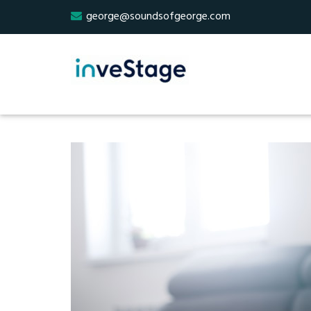
george@soundsofgeorge.com